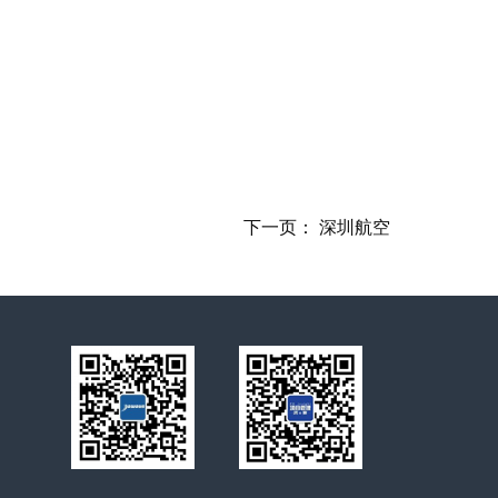
下一页： 深圳航空