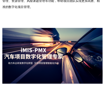
管理、资源管理、风险课题管理等功能，帮助项目团队实现更加高效、精
准的数字化项目管理。