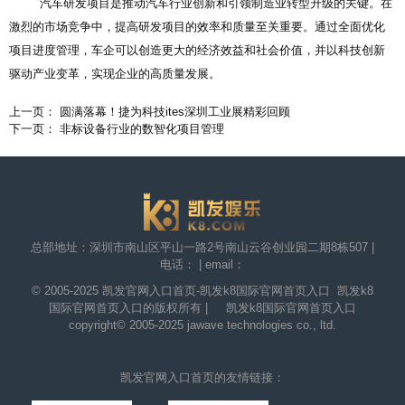
汽车研发项目是推动汽车行业创新和引领制造业转型升级的关键。在
激烈的市场竞争中，提高研发项目的效率和质量至关重要。通过全面优化
项目进度管理，车企可以创造更大的经济效益和社会价值，并以科技创新
驱动产业变革，实现企业的高质量发展。
上一页： 圆满落幕！捷为科技ites深圳工业展精彩回顾
下一页： 非标设备行业的数智化项目管理
总部地址：深圳市南山区平山一路2号南山云谷创业园二期8栋507 |
电话： | email：
© 2005-2025
凯发官网入口首页-凯发k8国际官网首页入口
凯发k8
国际官网首页入口的版权所有 | 凯发k8国际官网首页入口
copyright© 2005-2025 jawave technologies co., ltd.
凯发官网入口首页的友情链接：