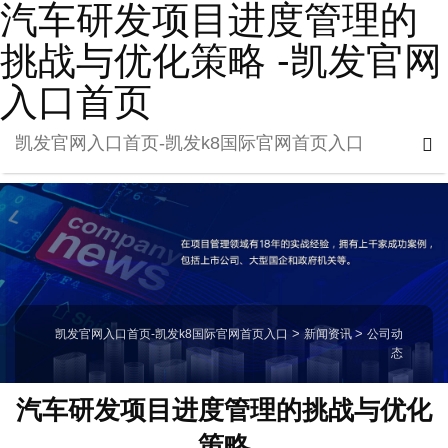
汽车研发项目进度管理的
挑战与优化策略 -凯发官网
入口首页
凯发官网入口首页-凯发k8国际官网首页入口
凯发官网入口首页-凯发k8国际官网首页入口
>
新闻资讯
>
公司动
态
汽车研发项目进度管理的挑战与优化
策略