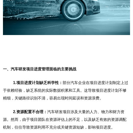
一、汽车研发项目进度管理面临的主要挑战
1.项目进度计划缺乏科学性：
部分汽车企业在项目进度计划制定上过
于依赖经验，缺乏系统的实际数据积累和工具。这导致项目进度计划不够
精细，关键路径识别不清，容易出现时间延误和资源浪费。
2.资源配置不合理：
汽车研发项目涉及大量的人力、物力和财力资
源。然而，由于项目团队在资源评估上的不足，以及缺乏有效的资源调配
机制，往往导致资源利用不充分或关键资源短缺，影响项目进度。