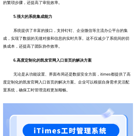
的繁琐步骤，还提高了审批效率。
5.强大的系统集成能力
系统提供了丰富的接口，支持钉钉、企业微信等主流办公平台的集
成，实现了数据的无缝对接和信息的实时共享。这不仅减少了系统间的切
换成本，还提高了团队协作效率。
6.高度定制化的凯发官网入口首页的解决方案
无论是从功能设置、界面布局还是数据安全方面，itimes都提供了高
度定制化的凯发官网入口首页的解决方案。企业可以根据自身需求灵活配
置系统，确保工时管理流程更加顺畅。