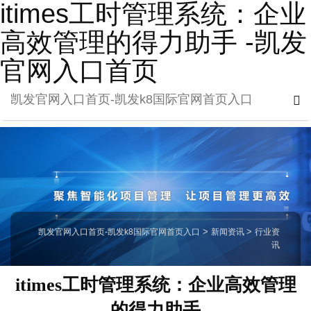
itimes工时管理系统：企业
高效管理的得力助手 -凯发
官网入口首页
凯发官网入口首页-凯发k8国际官网首页入口
凯发官网入口首页-凯发k8国际官网首页入口
>
新闻资讯
>
行业资
讯
itimes工时管理系统：企业高效管理
的得力助手