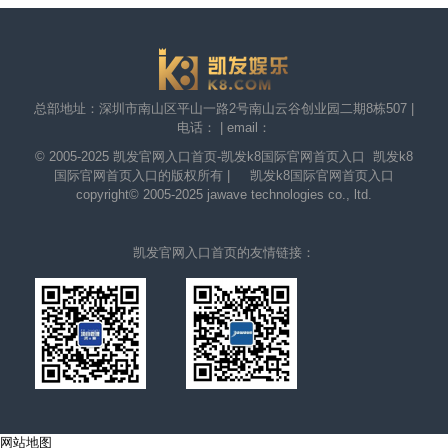
总部地址：深圳市南山区平山一路2号南山云谷创业园二期8栋507 |
电话： | email：
© 2005-2025
凯发官网入口首页-凯发k8国际官网首页入口
凯发k8
国际官网首页入口的版权所有 | 凯发k8国际官网首页入口
copyright© 2005-2025 jawave technologies co., ltd.
凯发官网入口首页的友情链接：
网站地图