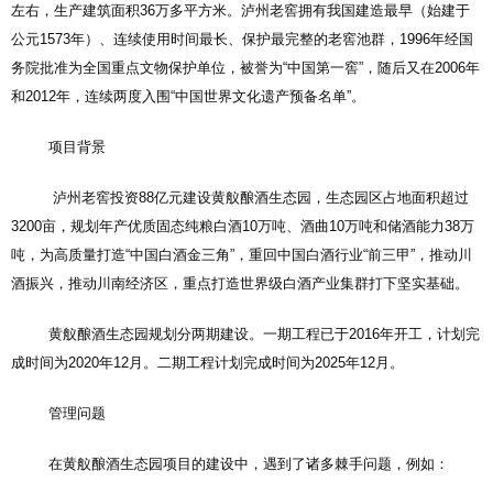
左右，生产建筑面积36万多平方米。泸州老窖拥有我国建造最早（始建于
公元1573年）、连续使用时间最长、保护最完整的老窖池群，1996年经国
务院批准为全国重点文物保护单位，被誉为“中国第一窖”，随后又在2006年
和2012年，连续两度入围“中国世界文化遗产预备名单”。
项目背景
泸州老窖投资88亿元建设黄舣酿酒生态园，生态园区占地面积超过
3200亩，规划年产优质固态纯粮白酒10万吨、酒曲10万吨和储酒能力38万
吨，为高质量打造“中国白酒金三角”，重回中国白酒行业“前三甲”，推动川
酒振兴，推动川南经济区，重点打造世界级白酒产业集群打下坚实基础。
黄舣酿酒生态园规划分两期建设。一期工程已于2016年开工，计划完
成时间为2020年12月。二期工程计划完成时间为2025年12月。
管理问题
在黄舣酿酒生态园项目的建设中，遇到了诸多棘手问题，例如：