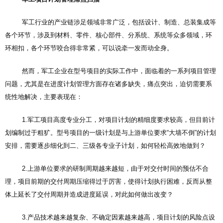
军工行业的产业链涉足领域非常广泛，包括设计、制造、总装集成等
各个环节，涉及到材料、零件、核心部件、分系统、系统等众多领域，环
环相扣，各个环节咬合得非常紧，可以说牵一发而动全身。
然而，军工企业在型号项目的实际工作中，面临着的一系列项目管理
问题，尤其是在进度计划管理方面存在诸多缺失，痛点突出，迫切需要系
统性地解决，主要表现在：
1.军工项目高度专业分工，对项目计划的精细度要求较高，但目前计
划编制过于粗犷。型号项目的一级计划是与上游单位要求“大墙不倒”的计划
安排，需要逐步细化到二、三级各专业子计划，如何轻松高效地做到？
2.上游单位要求的研制周期越来越短，由于对交付时间的预估不合
理，项目前期的交付周期压缩得过于厉害，使得计划执行困难，反而从整
体上延长了交付周期并造成进度延误，对此如何做出改变？
3.产品技术越来越复杂、不确定因素越来越高，项目计划的风险点设