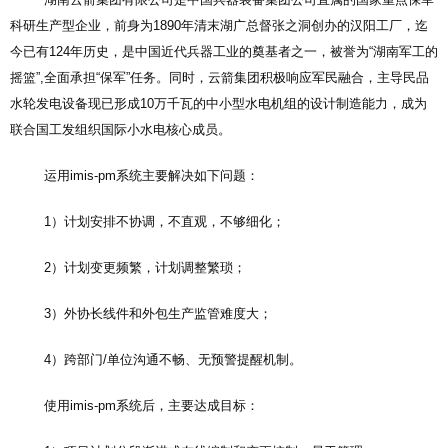
科研生产型企业，前身为1890年清末湖广总督张之洞创办的汉阳工厂，迄
今已有124年历史，是中国近代兵器工业的奠基者之一，被誉为“湖南军工的
摇篮”,全面承担“保军”任务。同时，云箭集团积极响应军民融合，主导民品
水轮发电设备现已形成10万千瓦的中小型水电机组的设计制造能力，成为
联合国工发组织国际小水电核心成员。
运用imis-pm系统主要解决如下问题：
1）计划安排不协调，不直观，不够细化；
2）计划变更频繁，计划调整繁琐；
3）外协长线件和外包生产监管难度大；
4）跨部门/单位沟通不畅、无预警提醒机制。
使用imis-pm系统后，主要达成目标：