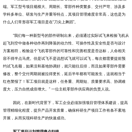
端。军工型号项目规模大、周期长、零部件种类繁多、交付严苛、涉及多
学科多单位、研发与生产并重等特点，其项目管理难度非常高，这也是为
什么人们常形容军工项目是在“刀尖上舞蹈”。
“我们每一种新型号的部件研制出来，必须通过实际试飞来检验飞机从
起飞到空中做各种动作再到降落的动力性、可操作性及安全性是否与设计
方案相符，检验这个飞机零部件的可靠性和完善程度是否达标，人命相关
容不得半点马虎。但是试飞不是说想试飞就可以试飞，每次都需要提前预
约试飞名额，如果没和基地协调好，就只能往后排，而且如果零部件需要
修改，整个交付周期就被拉得更长，延后半年都有可能发生，这就相当于
红色警报了！军工项目就是这样，任务重、周期短、质量要求高、协调难
度大，压力自然成倍增大。” 一位主机零部件供应商的负责人说。
因此，在新时代背景下，军工企业必须加强项目管理体系建设，提高
管理精细化程度，提升产品开发质量，确保科研生产项目工作有条不紊地
开展，从而实现科研生产的快速成功。
军工项目计划管理痛点扫描