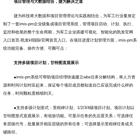
项目管理与大数据结合，捷为解决之道
捷为科技将大数据和项目管理理论与实践相结合，为军工行业量身定
制了一套imis-pm企业级集成项目管理系统，管理项目启动、计划、执行、
监控和收尾的整个生命周期，为军工企业搭建可视化、智能化的
凯发官网
入口首页-凯发k8国际官网首页入口
。在项目进度计划管理方面，imis-pm系
统功能完备、操作方便、可圈可点：
支持多级项目计划，甘特图直观展示
●imis-pm系统可帮助项目经理快速建立wbs任务分解结构，将人力资
源和时间计划对应起来，保证每个项目成员都知道自己应该完成什么样的
任务，时间颗粒度精细到天。
●支持多级计划形式：里程碑计划、1/2/3/4级项目计划。项目计划以
甘特图形式直观展示，有缩放功能。可显示任务的先后置关系；可选择任
务层级代号，批量展开相应层级的所有任务；可选择显示里程碑任务或关
键路径。