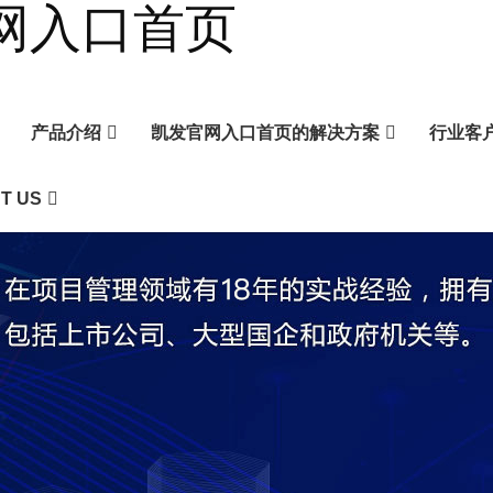
官网入口首页
口
产品介绍
凯发官网入口首页的解决方案
行业客
 US