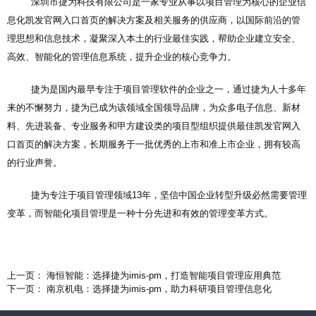
深圳市捷为科技有限公司是一家专业从事以项目管理为核心的企业信
息化凯发官网入口首页的解决方案及相关服务的供应商，以国际前沿的管
理思想和信息技术，凝聚深入本土的行业最佳实践，帮助企业建立安全、
高效、智能化的管理信息系统，提升企业的核心竞争力。
捷为是国内最早专注于项目管理软件的企业之一，通过捷为人十多年
来的不懈努力，捷为已成为该领域全国领导品牌，为众多电子信息、新材
料、先进装备、专业服务和甲方建设类的项目型组织提供最佳凯发官网入
口首页的解决方案，长期服务于一批优秀的上市和准上市企业，拥有较高
的行业声誉。
捷为专注于项目管理领域13年，坚信中国企业转型升级必然需要管理
变革，而智能化项目管理是一种十分先进和有效的管理变革方式。
上一页： 海恒智能：选择捷为imis-pm，打造智能项目管理应用典范
下一页： 南京机电：选择捷为imis-pm，助力科研项目管理信息化