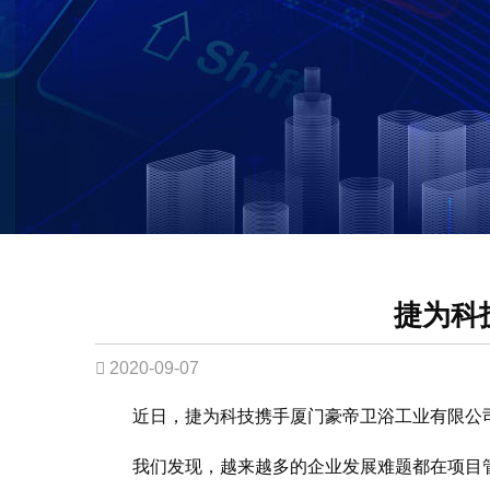
捷为科
2020-09-07
近日，捷为科技携手厦门豪帝卫浴工业有限公
我们发现，越来越多的企业发展难题都在项目