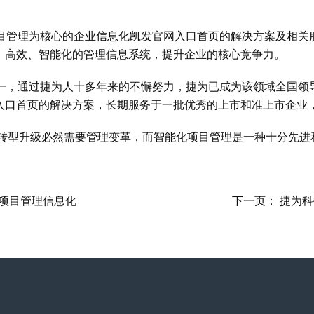
目管理为核心的企业信息化凯发官网入口首页的解决方案及相关
、高效、智能化的管理信息系统，提升企业的核心竞争力。
一，通过捷为人十多年来的不懈努力，捷为已成为该领域全国领
入口首页的解决方案，长期服务于一批优秀的上市和准上市企业
业转型升级必然需要管理变革，而智能化项目管理是一种十分先进
研项目管理信息化
下一页： 捷为