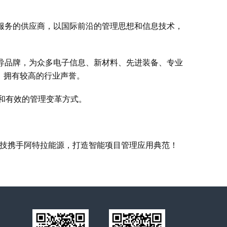
服务的供应商，以国际前沿的管理思想和信息技术，
导品牌，为众多电子信息、新材料、先进装备、专业
，拥有较高的行业声誉。
和有效的管理变革方式。
科技携手阿特拉能源，打造智能项目管理应用典范！