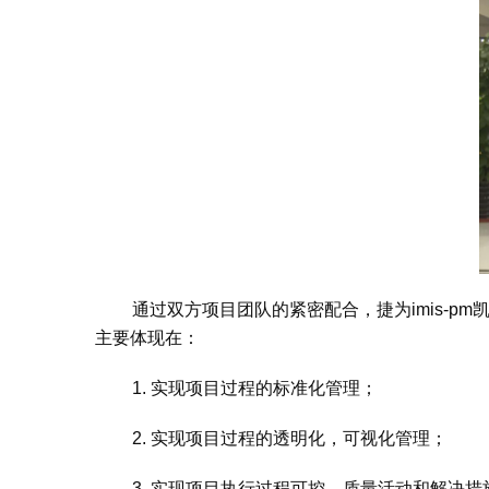
通过双方项目团队的紧密配合，捷为imis-pm
凯
主要体现在：
1. 实现项目过程的标准化管理；
2. 实现项目过程的透明化，可视化管理；
3. 实现项目执行过程可控，质量活动和解决