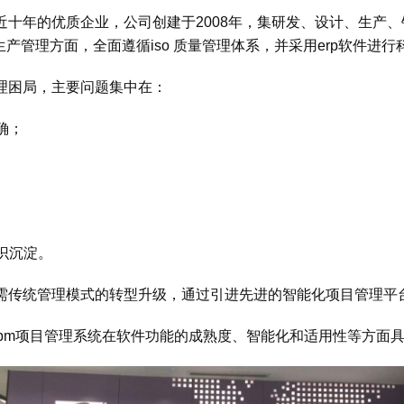
十年的优质企业，公司创建于2008年，集研发、设计、生产、销
管理方面，全面遵循iso 质量管理体系，并采用erp软件进
理困局，主要问题集中在：
确；
识沉淀。
需传统管理模式的转型升级，通过引进先进的智能化项目管理平
s-pm项目管理系统在软件功能的成熟度、智能化和适用性等方