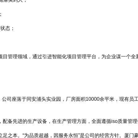
；
的状态；
项目管理领域，通过引进智能化项目管理平台，为企业谋一个全
，公司座落于同安浦头实业园，厂房面积10000余平米，现有员
配备先进的生产设备，在生产管理方面，全面遵循iso质量管理
立足之本。“为品质超越，因服务永恒”是公司的经营方针。厦门