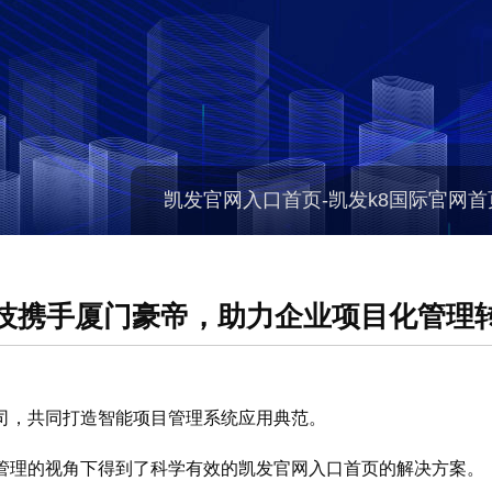
凯发官网入口首页-凯发k8国际官网
技携手厦门豪帝，助力企业项目化管理
司，共同打造智能项目管理系统应用典范。
管理的视角下得到了科学有效的凯发官网入口首页的解决方案。