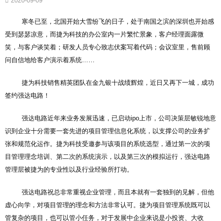
2020-09-09
寒冬已至，北国开始大雪纷飞的日子，处于南国之滨的深圳也开始感
受到瑟瑟凉意，而捷为科技的办公室内一片繁忙景象，客户经理面露微
笑，与客户谈笑着；研发人员专心致志伏案写着代码；会议室里，售前顾
问自信地给客户演示着系统……
捷为科技销售精英团队在金九银十战绩辉煌，近日又再下一城，成功
签约强达电路！
强达电路近年来业务发展迅速，已启动ipo上市，公司决策层敏锐地意
识到企业十分需要一套先进的项目管理信息化系统，以支撑公司的业务扩
张和规范化运作。捷为科技受邀参与该项目的系统选型，通过第一次的项
目管理理念培训、第二次的系统演示，以及第三次的模拟运行，强达电路
管理层被捷为的专业性以及行业经验所打动。
强达电路祝总非常重视企业管理，而且本就有一套独到的见解，但他
虚心向学，对项目管理的理念和方法非常认可。捷为项目管理系统既可以
管复杂的项目，也可以管小任务，对于发展中企业来说是小投资、大收