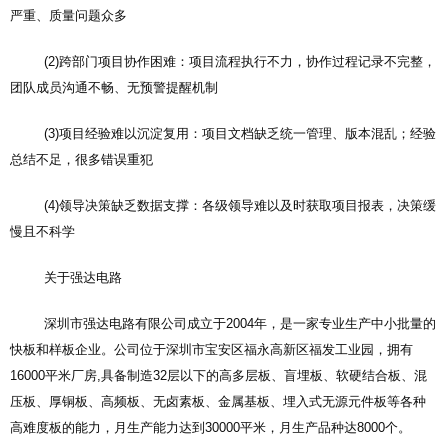
严重、质量问题众多
(2)跨部门项目协作困难：项目流程执行不力，协作过程记录不完整，
团队成员沟通不畅、无预警提醒机制
(3)项目经验难以沉淀复用：项目文档缺乏统一管理、版本混乱；经验
总结不足，很多错误重犯
(4)领导决策缺乏数据支撑：各级领导难以及时获取项目报表，决策缓
慢且不科学
关于强达电路
深圳市强达电路有限公司成立于2004年，是一家专业生产中小批量的
快板和样板企业。公司位于深圳市宝安区福永高新区福发工业园，拥有
16000平米厂房,具备制造32层以下的高多层板、盲埋板、软硬结合板、混
压板、厚铜板、高频板、无卤素板、金属基板、埋入式无源元件板等各种
高难度板的能力，月生产能力达到30000平米，月生产品种达8000个。