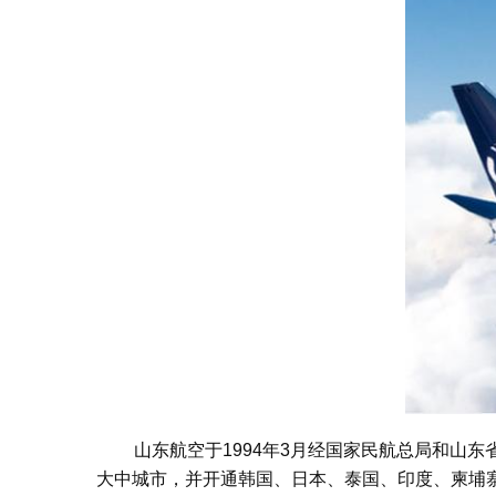
山东航空于1994年3月经国家民航总局和山东
大中城市，并开通韩国、日本、泰国、印度、柬埔