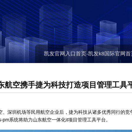
凯发官网入口首页-凯发k8国际官网
东航空携手捷为科技打造项目管理工具
空、深圳机场等民用航空企业后，捷为科技从诸多优秀同行的竞
-pm系统将助力山东航空一体化it项目管理工具平台。