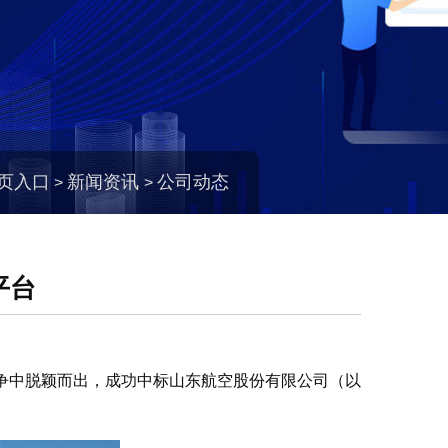
首页入口
新闻资讯
公司动态
>
>
平台
争中脱颖而出，成功中标山东航空股份有限公司（以