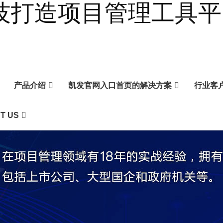
打造项目管理工具平台
口
产品介绍
凯发官网入口首页的解决方案
行业客
 US