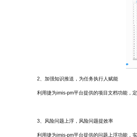
2、加强知识推送，为任务执行人赋能
利用捷为imis-pm平台提供的项目文档功
3、风险问题上浮，风险问题提效率
利用捷为imis-pm平台提供的问题上浮功