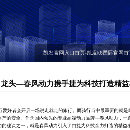
凯发官网入口首页-凯发k8国际官网
力龙头—春风动力携手捷为科技打造精益
行爱好者会开启一场说走就走的旅行。而骑行当中最重要的就是
财产的安全。作为国内领先的专业高端动力品牌—春风动力，一
力的秘诀之一，就是春风动力引入了由捷为科技全力打造的精益