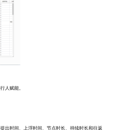
执行人赋能。
问题提出时间、上浮时间、节点时长、持续时长和往返