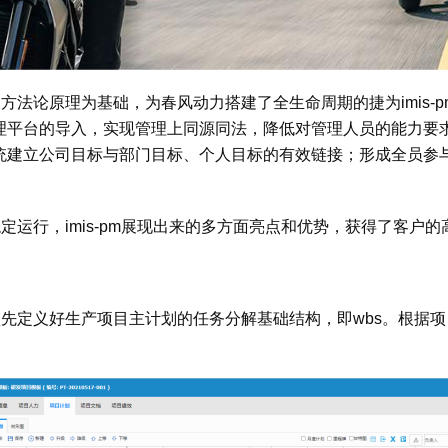
a流程及方法论原理为基础，为春风动力搭建了全生命周期的捷为imi
理平台的导入，实现管理上同源同法，降低对管理人员的能力要
统建立公司目标与部门目标、个人目标的有效链接；形成全员参
部稳定运行，imis-pm展现出来的多方面亮点和优势，获得了客户
能，预先定义好生产项目主计划的任务分解基础结构，即wbs。根