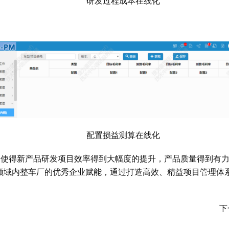
研发过程成本在线化
配置损益测算在线化
平台，使得新产品研发项目效率得到大幅度的提升，产品质量得到
领域内整车厂的优秀企业赋能，通过打造高效、精益项目管理体
下