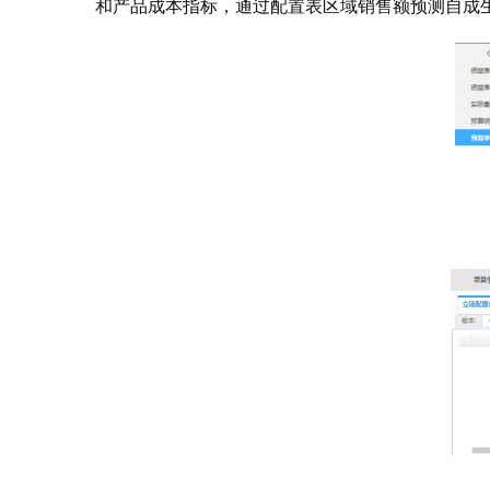
和产品成本指标，通过配置表区域销售额预测自成