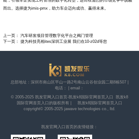
能，引领车企实现工时管理的数字化转型，进而在激烈的市场竞争中脱颖
而出。选择捷为imis-pmx，助力车企迈向成功、赢得未来。
上一页： 汽车研发项目管理数字化平台之阀门管理
下一页： 捷为科技亮相ites深圳工业展 我们在10-z02d等您
总部地址：深圳市南山区平山一路2号南山云谷创业园二期8栋507 |
电话： | email：
© 2005-2025
凯发官网入口首页-凯发k8国际官网首页入口
凯发k8
国际官网首页入口的版权所有 | 凯发k8国际官网首页入口
copyright© 2005-2025 jawave technologies co., ltd.
凯发官网入口首页的友情链接：