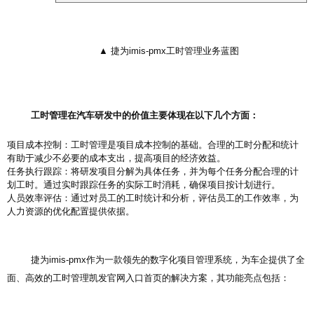
▲ 捷为imis-pmx工时管理业务蓝图
工时管理在汽车研发中的价值主要体现在以下几个方面：
项目成本控制：工时管理是项目成本控制的基础。合理的工时分配和统计
有助于减少不必要的成本支出，提高项目的经济效益。
任务执行跟踪：将研发项目分解为具体任务，并为每个任务分配合理的计
划工时。通过实时跟踪任务的实际工时消耗，确保项目按计划进行。
人员效率评估：通过对员工的工时统计和分析，评估员工的工作效率，为
人力资源的优化配置提供依据。
捷为imis-pmx作为一款领先的数字化项目管理系统，为车企提供了全
面、高效的工时管理凯发官网入口首页的解决方案，其功能亮点包括：