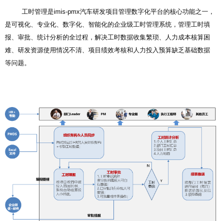
工时管理是imis-pmx汽车研发项目管理数字化平台的核心功能之一，
是可视化、专业化、数字化、智能化的企业级工时管理系统，管理工时填
报、审批、统计分析的全过程，解决工时数据收集繁琐、人力成本核算困
难、研发资源使用情况不清、项目绩效考核和人力投入预算缺乏基础数据
等问题。