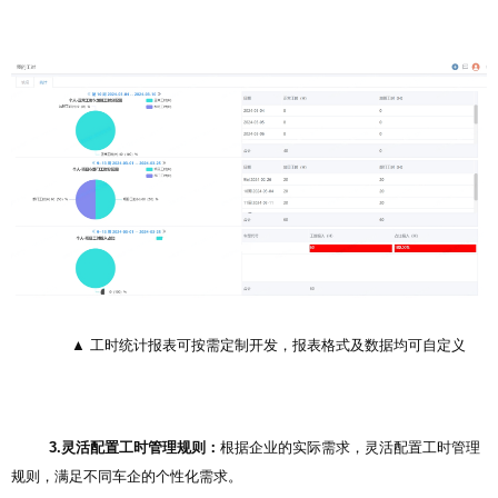
▲ 工时统计报表可按需定制开发，报表格式及数据均可自定义
3.灵活配置工时管理规则：
根据企业的实际需求，灵活配置工时管理
规则，满足不同车企的个性化需求。