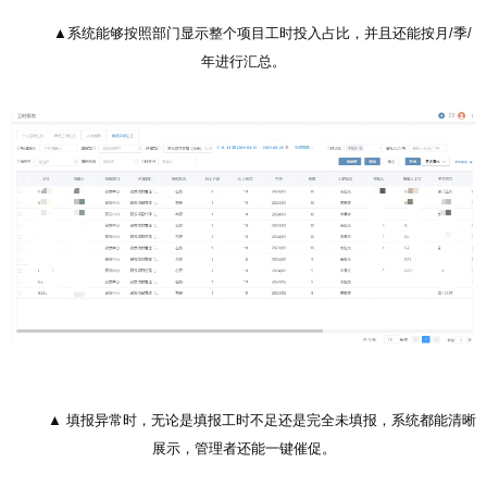
▲系统能够按照部门显示整个项目工时投入占比，并且还能按月/季/
年进行汇总。
▲ 填报异常时，无论是填报工时不足还是完全未填报，系统都能清晰
展示，管理者还能一键催促。