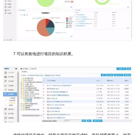
7.可以有效地进行项目的知识积累。