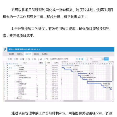
它可以将项目管理理论固化成一整套框架、制度和规范，使得跟项目
相关的一切工作都有据可依，稳步推进，概括起来如下：
1.合理安排项目的进度，有效使用项目资源，确保项目能够按期完
成，并降低项目成本。
通过项目管理中的工作分解结构wbs、网络图和关键路径pdm、资源