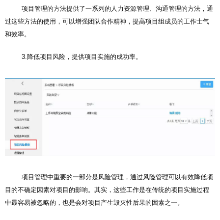
项目管理的方法提供了一系列的人力资源管理、沟通管理的方法，通
过这些方法的使用，可以增强团队合作精神，提高项目组成员的工作士气
和效率。
3.降低项目风险，提供项目实施的成功率。
项目管理中重要的一部分是风险管理，通过风险管理可以有效降低项
目的不确定因素对项目的影响。其实，这些工作是在传统的项目实施过程
中最容易被忽略的，也是会对项目产生毁灭性后果的因素之一。