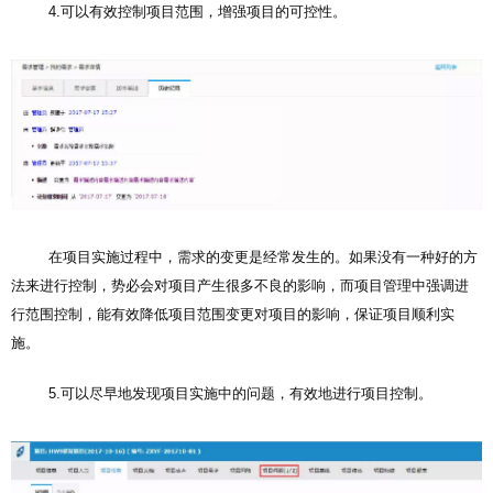
4.可以有效控制项目范围，增强项目的可控性。
在项目实施过程中，需求的变更是经常发生的。如果没有一种好的方
法来进行控制，势必会对项目产生很多不良的影响，而项目管理中强调进
行范围控制，能有效降低项目范围变更对项目的影响，保证项目顺利实
施。
5.可以尽早地发现项目实施中的问题，有效地进行项目控制。