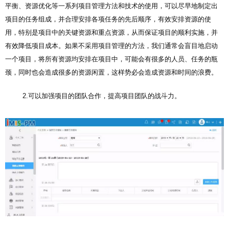
平衡、资源优化等一系列项目管理方法和技术的使用，可以尽早地制定出
项目的任务组成，并合理安排各项任务的先后顺序，有效安排资源的使
用，特别是项目中的关键资源和重点资源，从而保证项目的顺利实施，并
有效降低项目成本。如果不采用项目管理的方法，我们通常会盲目地启动
一个项目，将所有资源均安排在项目中，可能会有很多的人员、任务的瓶
颈，同时也会造成很多的资源闲置，这样势必会造成资源和时间的浪费。
2.可以加强项目的团队合作，提高项目团队的战斗力。