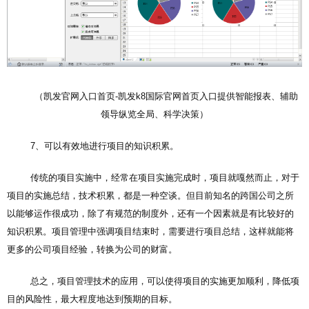
（
凯发官网入口首页-凯发k8国际官网首页入口
提供智能报表、辅助
领导纵览全局、科学决策）
7、可以有效地进行项目的知识积累。
传统的项目实施中，经常在项目实施完成时，项目就嘎然而止，对于
项目的实施总结，技术积累，都是一种空谈。但目前知名的跨国公司之所
以能够运作很成功，除了有规范的制度外，还有一个因素就是有比较好的
知识积累。项目管理中强调项目结束时，需要进行项目总结，这样就能将
更多的公司项目经验，转换为公司的财富。
总之，项目管理技术的应用，可以使得项目的实施更加顺利，降低项
目的风险性，最大程度地达到预期的目标。