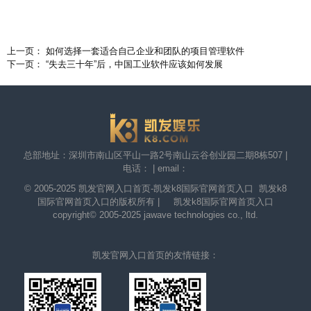
上一页： 如何选择一套适合自己企业和团队的项目管理软件
下一页： “失去三十年”后，中国工业软件应该如何发展
总部地址：深圳市南山区平山一路2号南山云谷创业园二期8栋507 |
电话： | email：
© 2005-2025
凯发官网入口首页-凯发k8国际官网首页入口
凯发k8
国际官网首页入口的版权所有 | 凯发k8国际官网首页入口
copyright© 2005-2025 jawave technologies co., ltd.
凯发官网入口首页的友情链接：