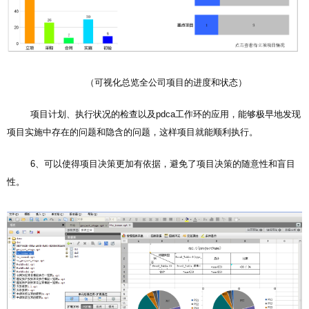
（可视化总览全公司项目的进度和状态）
项目计划、执行状况的检查以及pdca工作环的应用，能够极早地发现
项目实施中存在的问题和隐含的问题，这样项目就能顺利执行。
6、可以使得项目决策更加有依据，避免了项目决策的随意性和盲目
性。