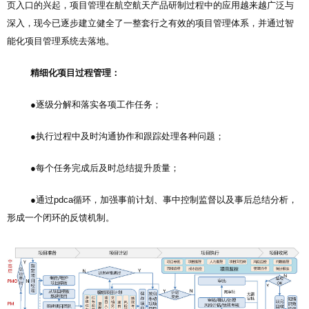
页入口
的兴起，项目管理在航空航天产品研制过程中的应用越来越广泛与
深入，现今已逐步建立健全了一整套行之有效的项目管理体系，并通过智
能化项目管理系统去落地。
精细化项目过程管理：
●逐级分解和落实各项工作任务；
●执行过程中及时沟通协作和跟踪处理各种问题；
●每个任务完成后及时总结提升质量；
●通过pdca循环，加强事前计划、事中控制监督以及事后总结分析，
形成一个闭环的反馈机制。