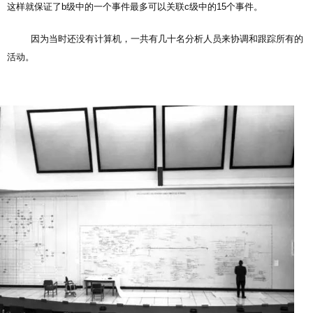
这样就保证了b级中的一个事件最多可以关联c级中的15个事件。
因为当时还没有计算机，一共有几十名分析人员来协调和跟踪所有的
活动。