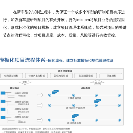
在新车型的试制过程中，为保证一个或多个车型的研制项目有序进
行，加强新车型研制项目的有效开展，捷为imis-pm将项目业务的流程固
化，形成标准化的项目模板，建立项目管理体系规范，加强对项目的关键
节点的流程审批，对项目进度、成本、质量、风险等进行有效管控。