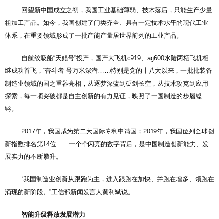
回望新中国成立之初，我国工业基础薄弱、技术落后，只能生产少量
粗加工产品。如今，我国创建了门类齐全、具有一定技术水平的现代工业
体系，在重要领域形成了一批产能产量居世界前列的工业产品。
自航绞吸船“天鲲号”投产，国产大飞机c919、ag600水陆两栖飞机相
继成功首飞，“奋斗者”号万米深潜……特别是党的十八大以来，一批批装备
制造业领域的国之重器亮相，从逐梦深蓝到砺剑长空，从技术攻克到应用
探索，每一项突破都是自主创新的有力见证，映照了一国制造的步履铿
锵。
2017年，我国成为第二大国际专利申请国；2019年，我国位列全球创
新指数排名第14位……一个个闪亮的数字背后，是中国制造创新能力、发
展实力的不断攀升。
“我国制造业创新从跟跑为主，进入跟跑在加快、并跑在增多、领跑在
涌现的新阶段。”工信部新闻发言人黄利斌说。
智能升级释放发展潜力