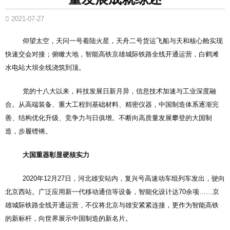
2021-07-27
仰望太空，天问一号着陆火星，天舟二号货运飞船与天和核心舱实现
快速交会对接；俯瞰大地，智能高铁京雄城际铁路全线开通运营，白鹤滩
水电站大坝全线浇筑到顶。
党的十八大以来，科技发展日新月异，信息技术加速与工业深度融
合。从高端装备、重大工程到基础材料、精密仪器，中国制造体系逐渐完
善、结构优化升级、竞争力与日俱增。不断向高质量发展攀登的大国制
造，步履铿锵。
大国重器彰显硬核实力
2020年12月27日，河北雄安站内，复兴号高速动车组列车发出，驶向
北京西站。广泛应用新一代移动通信等设备，智能化设计达70余项……京
雄城际铁路全线开通运营，不仅将北京与雄安紧紧连接，更作为智能高铁
的新标杆，向世界展示中国制造的新名片。