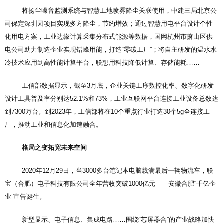
将扬尘噪音监测系统与智慧工地喷雾降尘关联使用，中建三局北京公
司保定深圳园项目实现多方降尘，节约增效；通过智慧用电平台设计个性
化用电方案，工业边缘计算采集分布式能源等数据，国网杭州市萧山区供
电公司助力制造企业实现错峰用能，打造“零碳工厂”；将自主研发的温水水
冷技术应用到高性能计算平台，联想用科技降低计算、存储能耗……
工信部数据显示，截至3月底，企业关键工序数控化率、数字化研发
设计工具普及率分别达52.1%和73%，工业互联网平台连接工业设备总数达
到7300万台。到2023年，工信部将在10个重点行业打造30个5g全连接工
厂，推动工业和信息化加速融合。
格局之变拓宽未来空间
2020年12月29日，当3000多台笔记本电脑载满最后一辆物流车，联
宝（合肥）电子科技有限公司全年营收突破1000亿元——安徽合肥“千亿企
业”宣告诞生。
新型显示、电子信息、集成电路……围绕“芯屏器合”的产业战略加快