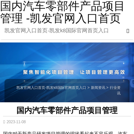
国内汽车零部件产品项目
管理 -凯发官网入口首页
凯发官网入口首页-凯发k8国际官网首页入口
凯发官网入口首页-凯发k8国际官网首页入口
>
新闻资讯
>
行业资
讯
国内汽车零部件产品项目管理
2023-11-08
国内对于新产品研发项目管理的现状看起来不容乐观，汽车