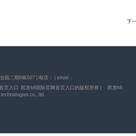
下
栋507 | 电话： | email：
网首页入口
凯发k8国际官网首页入口的版权所有 | 凯发k8
nologies co., ltd.