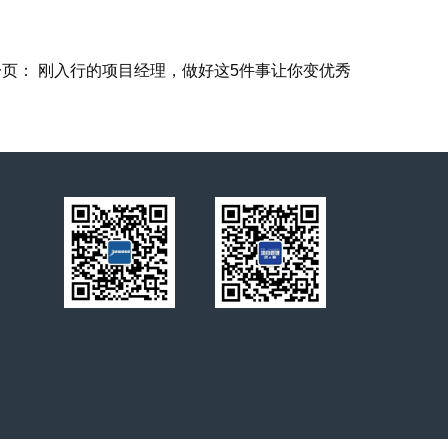
一页： 刚入行的项目经理，做好这5件事让你变优秀