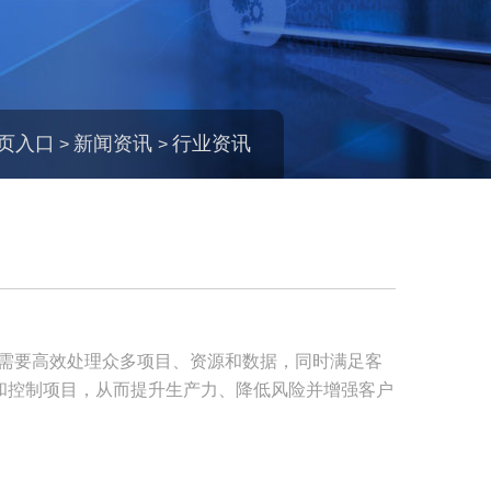
首页入口
新闻资讯
行业资讯
>
>
需要高效处理众多项目、资源和数据，同时满足客
和控制项目，从而提升生产力、降低风险并增强客户