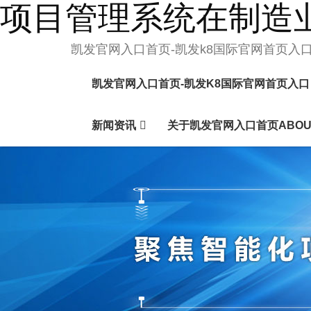
项目管理系统在制造业
凯发官网入口首页-凯发k8国际官网首页入
凯发官网入口首页-凯发K8国际官网首页入口
新闻资讯
关于凯发官网入口首页ABOUT