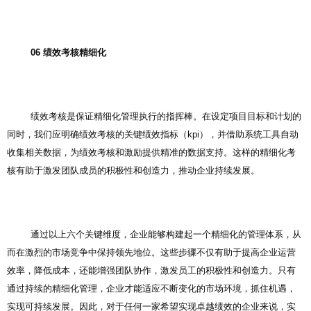
06 绩效考核精细化
绩效考核是保证精细化管理执行的指挥棒。在设定项目目标和计划的
同时，我们应明确绩效考核的关键绩效指标（kpi），并借助系统工具自动
收集相关数据，为绩效考核和激励提供精准的数据支持。这样的精细化考
核有助于激发团队成员的积极性和创造力，推动企业持续发展。
通过以上六个关键维度，企业能够构建起一个精细化的管理体系，从
而在激烈的市场竞争中保持领先地位。这些步骤不仅有助于提高企业运营
效率，降低成本，还能增强团队协作，激发员工的积极性和创造力。只有
通过持续的精细化管理，企业才能适应不断变化的市场环境，抓住机遇，
实现可持续发展。因此，对于任何一家希望实现卓越绩效的企业来说，实