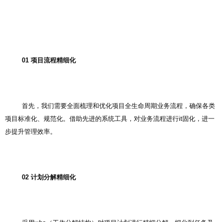
01 项目流程精细化
首先，我们需要全面梳理和优化项目全生命周期业务流程，确保各类
项目标准化、规范化。借助先进的系统工具，对业务流程进行it固化，进一
步提升管理效率。
02 计划分解精细化