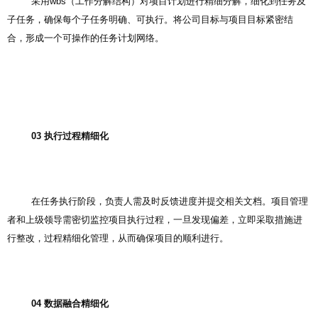
采用wbs（工作分解结构）对项目计划进行精细分解，细化到任务及
子任务，确保每个子任务明确、可执行。将公司目标与项目目标紧密结
合，形成一个可操作的任务计划网络。
03 执行过程精细化
在任务执行阶段，负责人需及时反馈进度并提交相关文档。项目管理
者和上级领导需密切监控项目执行过程，一旦发现偏差，立即采取措施进
行整改，过程精细化管理，从而确保项目的顺利进行。
04 数据融合精细化