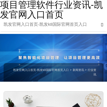
项目管理软件行业资讯-凯
发官网入口首页
凯发官网入口首页-凯发k8国际官网首页入口
凯发官网入口首页-凯发k8国际官网首页入口
>
新闻资讯
>
行业资
讯