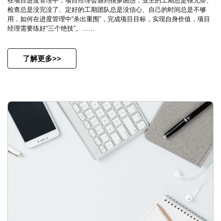
在项目进度管理中，项目经理会遇到很多困惑：业主的工期总是很无奈、
检查总是没完没了、定好的工期团队总是没信心、自己的时间总是不够
用，如何在进度管理中“杀出重围”，完成项目目标，实现自身价值，项目
经理需要练好“三个绝技”。……
了解更多>>