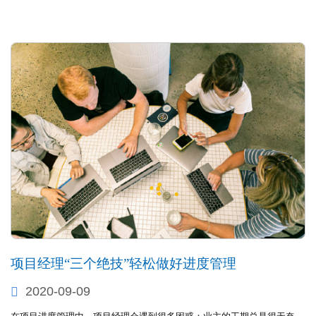
项目经理“三个绝技”轻松做好进度管理
2020-09-09