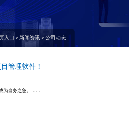
首页入口
新闻资讯
公司动态
>
>
项目管理软件！
成为当务之急。……