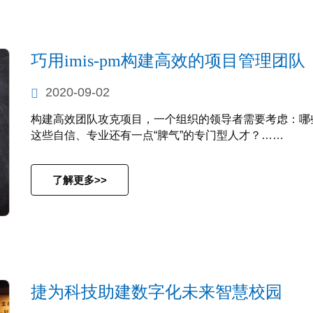
巧用imis-pm构建高效的项目管理团队
2020-09-02
构建高效团队攻克项目，一个组织的领导者需要考虑：哪
这些自信、专业还有一点“脾气”的专门型人才？……
了解更多>>
捷为科技助建数字化未来智慧校园