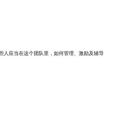
些人应当在这个团队里，如何管理、激励及辅导