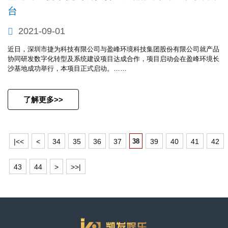
台
2021-09-01
近日，深圳市捷为科技有限公司与盈峰环境科技集团股份有限公司就产品
协同研发数字化转型及系统建设项目达成合作，项目启动会在盈峰环境长
沙基地成功举行，本项目正式启动。……
了解更多>>
|<<
<
34
35
36
37
39
40
41
42
38
43
44
>
>>|