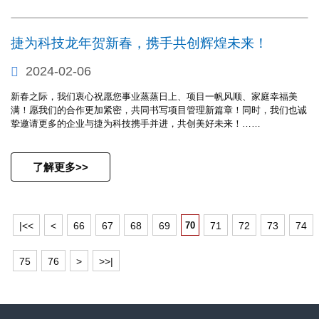
捷为科技龙年贺新春，携手共创辉煌未来！
2024-02-06
新春之际，我们衷心祝愿您事业蒸蒸日上、项目一帆风顺、家庭幸福美
满！愿我们的合作更加紧密，共同书写项目管理新篇章！同时，我们也诚
挚邀请更多的企业与捷为科技携手并进，共创美好未来！……
了解更多>>
|<<
<
66
67
68
69
71
72
73
74
70
75
76
>
>>|