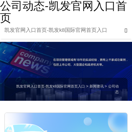
公司动态-凯发官网入口首
页
凯发官网入口首页-凯发k8国际官网首页入口
凯发官网入口首页-凯发k8国际官网首页入口
>
新闻资讯
>
公司动
态