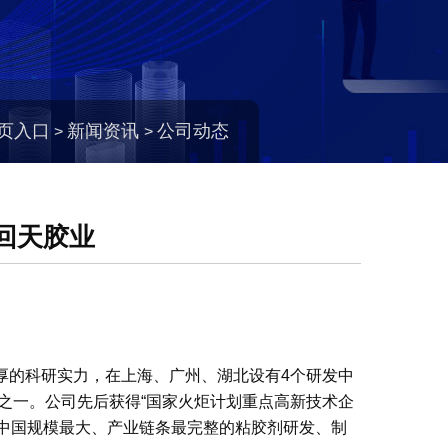
首页入口
新闻资讯
公司动态
>
>
—回天胶业
厚的科研实力，在上海、广州、湖北设有4个研发中
商之一。公司先后获得“国家火炬计划重点高新技术企
前是中国规模最大、产业链条最完整的粘胶剂研发、制