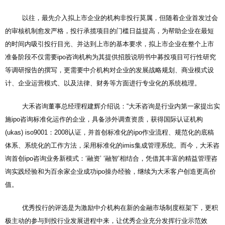
以往，最先介入拟上市企业的机构非投行莫属，但随着企业首发过会
的审核机制愈发严格，投行承揽项目的门槛日益提高，为帮助企业在最短
的时间内吸引投行目光、并达到上市的基本要求，拟上市企业在整个上市
准备阶段不仅需要ipo咨询机构为其提供招股说明书中募投项目可行性研究
等调研报告的撰写，更需要中介机构对企业的发展战略规划、商业模式设
计、企业运营模式、以及法律、财务等方面进行专业化的系统梳理。
大禾咨询董事总经理程建辉介绍说：“大禾咨询是行业内第一家提出实
施ipo咨询标准化运作的企业，具备涉外调查资质，获得国际认证机构
(ukas) iso9001：2008认证，并首创标准化的ipo作业流程、规范化的底稿
体系、系统化的工作方法，采用标准化的imis集成管理系统。而今，大禾咨
询首创ipo咨询业务新模式：‘融资’ ‘融智’相结合，凭借其丰富的精益管理咨
询实践经验和为百余家企业成功ipo操办经验，继续为大禾客户创造更高价
值。
优秀投行的评选是为激励中介机构在新的金融市场制度框架下，更积
极主动的参与到投行业发展进程中来，让优秀企业充分发挥行业示范效