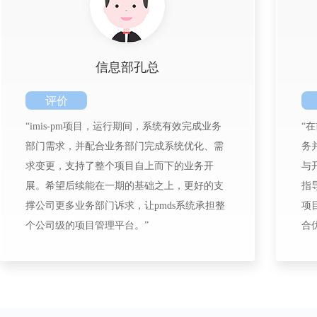
信息部孔总
评价
“imis-pm项目，运行期间，系统有效完成业务
“
部门需求，并配合业务部门完成系统优化、需
务
求变更，支持了整个项目自上而下的业务开
与
展。希望后续能在一期的基础之上，更好的支
指
撑公司更多业务部门诉求，让pmds系统承担整
项
个公司级的项目管理平台。”
合