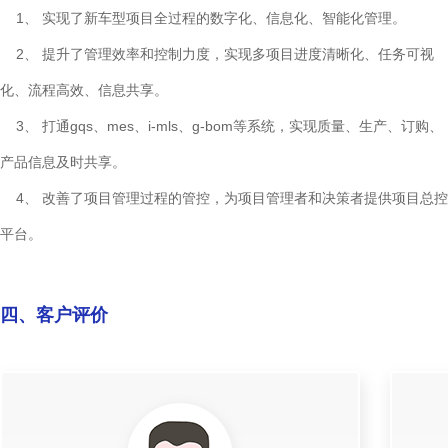
1、 实现了新车型项目全过程的数字化、信息化、智能化管理。
2、 提升了管理效率和控制力度，实现多项目进度清晰化、任务可视
化、流程高效、信息共享。
3、 打通gqs、mes、i-mls、g-bom等系统，实现质量、生产、订购、
产品信息及时共享。
4、 改善了项目管理过程的管控，为项目管理者和决策者提供项目总控
平台。
四、客户评价