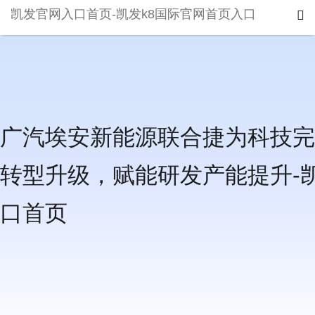
凯发官网入口首页-凯发k8国际官网首页入口
广汽埃安新能源联合捷为科技完
转型升级，赋能研发产能提升-
口首页