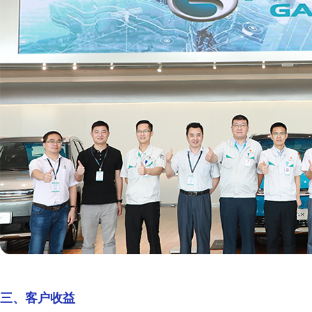
三、客户收益