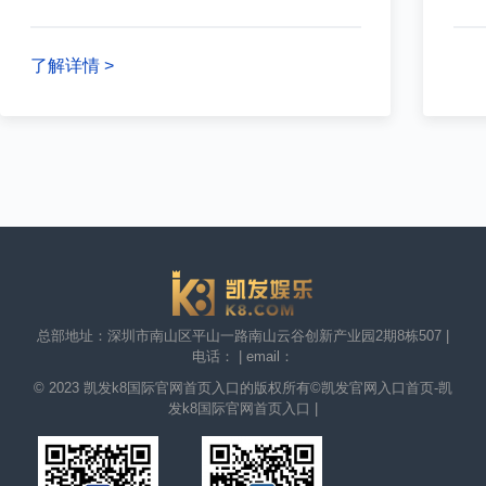
了解详情 >
总部地址：深圳市南山区平山一路南山云谷创新产业园2期8栋507 |
电话： | email：
© 2023 凯发k8国际官网首页入口的版权所有©
凯发官网入口首页-凯
发k8国际官网首页入口
|