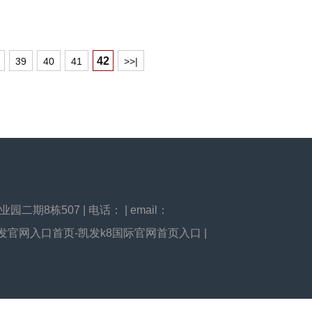
42
39
40
41
>>|
栋507 | 电话： | email：
发官网入口首页-凯发k8国际官网首页入口
|