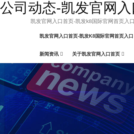
公司动态-凯发官网入
凯发官网入口首页-凯发k8国际官网首页入
凯发官网入口首页-凯发K8国际官网首页入口
新闻资讯
关于凯发官网入口首页