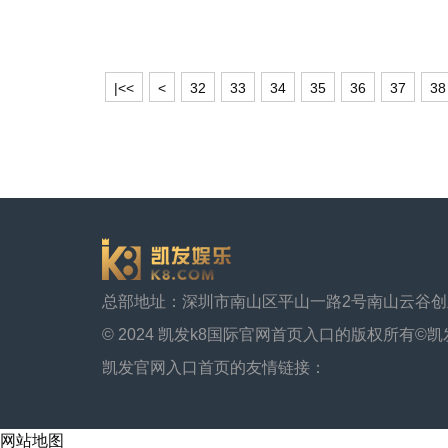
|<<
<
32
33
34
35
36
37
38
总部地址：深圳市南山区平山一路2号南山云谷创业园二期8
© 2024 凯发k8国际官网首页入口的版权所有©
凯
凯发官网入口首页的友情链接：
网站地图