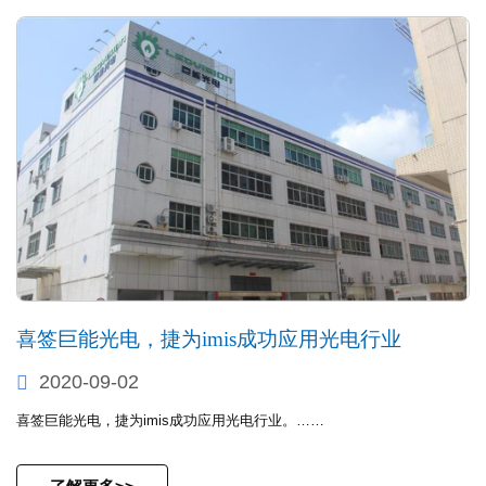
喜签巨能光电，捷为imis成功应用光电行业
2020-09-02
喜签巨能光电，捷为imis成功应用光电行业。……