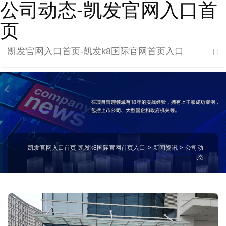
公司动态-凯发官网入口首
页
凯发官网入口首页-凯发k8国际官网首页入口
凯发官网入口首页-凯发k8国际官网首页入口
>
新闻资讯
>
公司动
态