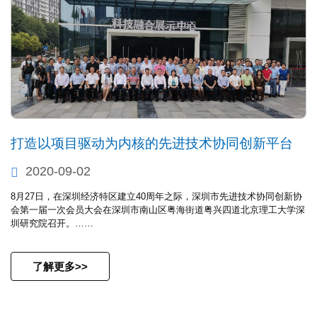
打造以项目驱动为内核的先进技术协同创新平台
2020-09-02
8月27日，在深圳经济特区建立40周年之际，深圳市先进技术协同创新协
会第一届一次会员大会在深圳市南山区粤海街道粤兴四道北京理工大学深
圳研究院召开。……
了解更多>>