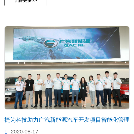
了解更多>>
捷为科技助力广汽新能源汽车开发项目智能化管理
2020-08-17