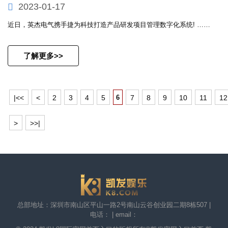
2023-01-17
近日，英杰电气携手捷为科技打造产品研发项目管理数字化系统! ……
了解更多>>
|<<
<
2
3
4
5
7
8
9
10
11
12
6
>
>>|
总部地址：深圳市南山区平山一路2号南山云谷创业园二期8栋507 |
电话： | email：