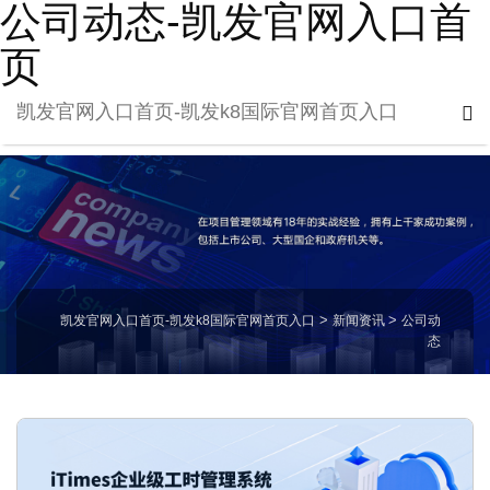
公司动态-凯发官网入口首
页
凯发官网入口首页-凯发k8国际官网首页入口
凯发官网入口首页-凯发k8国际官网首页入口
>
新闻资讯
>
公司动
态