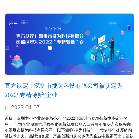
官方认定！深圳市捷为科技有限公司被认定为
2022“专精特新”企业
2023-04-07
近日，深圳中小企业服务局公示了“2022年深圳市专精特新中小企业名
单”，作为企业项目管理数字化创新凯发官网入口首页的解决方案服务商
的深圳市捷为科技有限公司（以下简称“捷为科技”），凭借多年雄厚的前
沿技术实力、品牌知名度、产品创新力从众多优秀企业中脱颖而出，被认