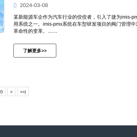
2024-03-08
某新能源车企作为汽车行业的佼佼者，引入了捷为imis-
用系统之一。imis-pmx系统在车型研发项目的阀门管
革命性的变革。……
了解更多>>
10
>
>>|