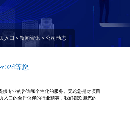
首页入口
新闻资讯
公司动态
>
>
z02d等您
为您提供专业的咨询和个性化的服务。无论您是对项目
首页入口的合作伙伴的行业精英，我们都欢迎您的