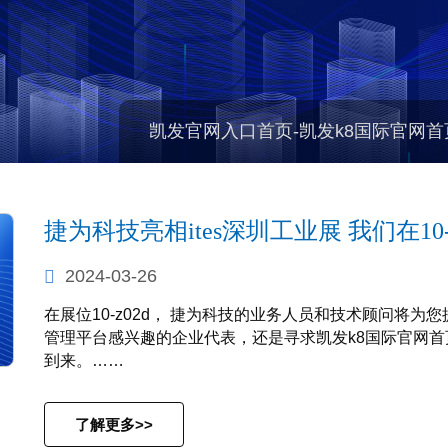
凯发官网入口首页-凯发k8国际官网
捷为科技亮相ites深圳工业展 我们在10-
2024-03-26
在展位10-z02d， 捷为科技的业务人员和技术顾问将
管理平台感兴趣的企业代表，还是寻求凯发k8国际官网
到来。……
了解更多>>