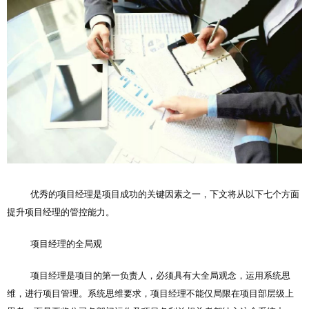
优秀的项目经理是项目成功的关键因素之一，下文将从以下七个方面
提升项目经理的管控能力。
项目经理的全局观
项目经理是项目的第一负责人，必须具有大全局观念，运用系统思
维，进行项目管理。系统思维要求，项目经理不能仅局限在项目部层级上