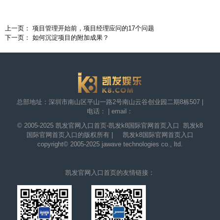
上一页： 项目管理开始前，项目经理应问的17个问题
下一页： 如何沉淀项目的附加成果？
总部地址：深圳市南山区平山一路2号南山云谷创业园二期8栋507 |
电话： | email：
© 2005-2025
凯发官网入口首页-凯发k8国际官网首页入口
凯发k8
国际官网首页入口的版权所有 | 凯发k8国际官网首页入口
copyright© 2005-2025 jawave technologies co., ltd.
凯发官网入口首页的友情链接：