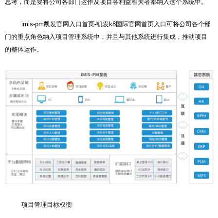
思考，而是要将公司各部门运作及项目各利益相关者都纳入这个系统中。
imis-pm
凯发官网入口首页-凯发k8国际官网首页入口
可将公司各个部
门的重点角色纳入项目管理系统中，并且与其他系统进行集成，推动项目
的整体运作。
项目管理目标权衡