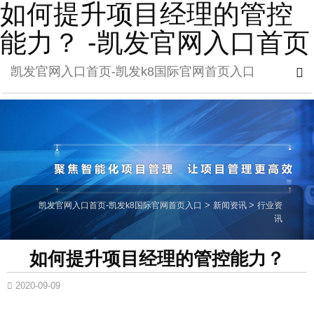
如何提升项目经理的管控
能力？ -凯发官网入口首页
凯发官网入口首页-凯发k8国际官网首页入口
凯发官网入口首页-凯发k8国际官网首页入口
>
新闻资讯
>
行业资
讯
如何提升项目经理的管控能力？
2020-09-09