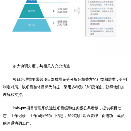
加大协调力度，与相关方充分沟通
项目经理需要带领项目部成员充分分析各相关方的利益和需求，分别
制定对策。以项目整体目标为前提，采用多种形式加强沟通，获得他们的
理解和支持。
imis-pm项目管理系统通过项目级和任务级公共看板，提供项目动
态、工作记录、工作周报等项目信息，加强项目沟通管理，促进项目成员
的沟通协调工作。