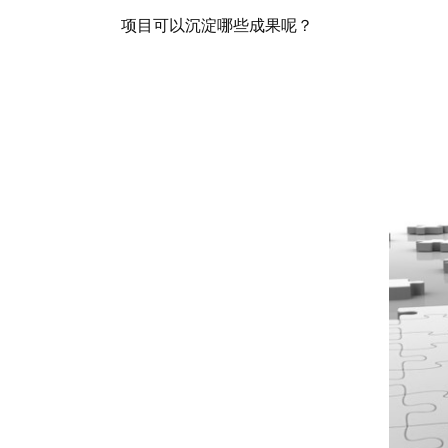
项目可以沉淀哪些成果呢？