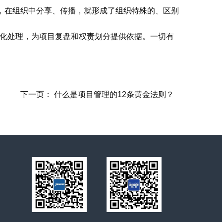
，在组织中分享、传播，就形成了组织特殊的、区别
痕化处理，为项目复盘和权责划分提供依据。一切有
下一页： 什么是项目管理的12条黄金法则？