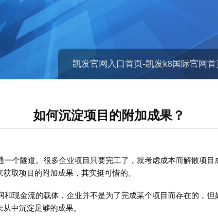
凯发官网入口首页-凯发k8国际官网
如何沉淀项目的附加成果？
通一个隧道。很多企业项目只要完工了，就考虑成本而解散项目
来获取项目的附加成果，其实挺可惜的。
润和现金流的载体，企业并不是为了完成某个项目而存在的，但
未从中沉淀足够的成果。