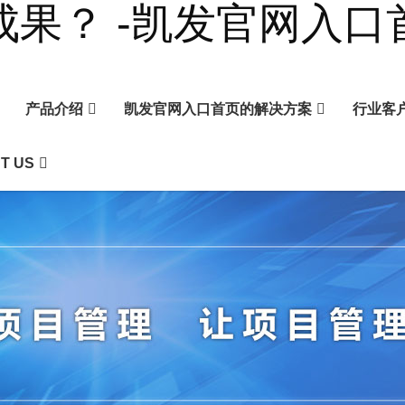
果？ -凯发官网入口
口
产品介绍
凯发官网入口首页的解决方案
行业客
 US