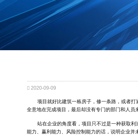
2020-09-09
项目就好比建筑一栋房子，修一条路，或者打
全意地在完成项目，最后却没有专门的部门和人员
站在企业的角度看，项目只不过是一种获取利
能力、赢利能力、风险控制能力的话，说明企业并