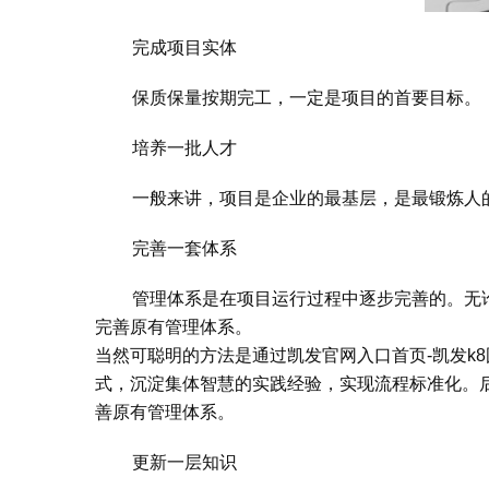
完成项目实体
保质保量按期完工，一定是项目的首要目标。
培养一批人才
一般来讲，项目是企业的最基层，是最锻炼人
完善一套体系
管理体系是在项目运行过程中逐步完善的。无论
完善原有管理体系。
当然可聪明的方法是通过
凯发官网入口首页-凯发k
式，沉淀集体智慧的实践经验，实现流程标准化。
善原有管理体系。
更新一层知识