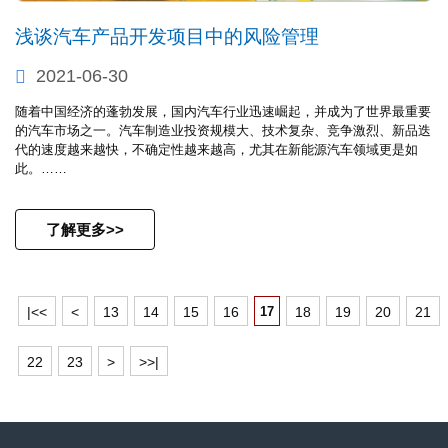
浅谈汽车产品开发项目中的风险管理
2021-06-30
随着中国经济的蓬勃发展，国内汽车行业迅速崛起，并成为了世界最重要
的汽车市场之一。汽车制造业投资规模大、技术复杂、竞争激烈、新品迭
代的速度越来越快，不确定性越来越高，尤其在新能源汽车领域更是如
此。……
了解更多>>
|<<
<
13
14
15
16
18
19
20
21
17
22
23
>
>>|