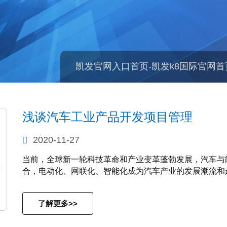
凯发官网入口首页-凯发k8国际官网
浅谈汽车工业产品开发项目管理
2020-11-27
当前，全球新一轮科技革命和产业变革蓬勃发展，汽车与
合，电动化、网联化、智能化成为汽车产业的发展潮流和
了解更多>>