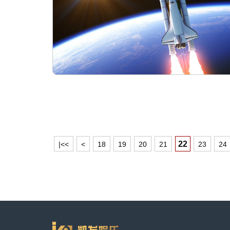
22
|<<
<
18
19
20
21
23
24