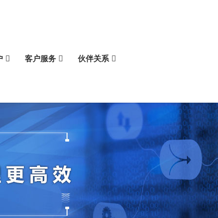
户
客户服务
伙伴关系