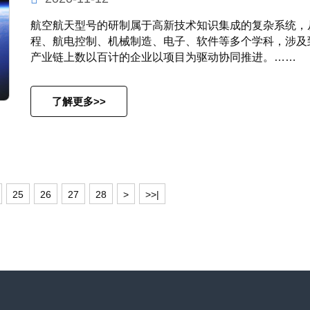
航空航天型号的研制属于高新技术知识集成的复杂系统，
程、航电控制、机械制造、电子、软件等多个学科，涉及
产业链上数以百计的企业以项目为驱动协同推进。……
了解更多>>
25
26
27
28
>
>>|