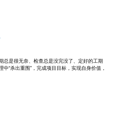
理
期总是很无奈、检查总是没完没了、定好的工期
理中“杀出重围”，完成项目目标，实现自身价值，