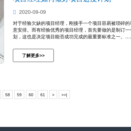
2020-09-09
对于经验欠缺的项目经理，刚接手一个项目容易被琐碎的
意安排。而有经验优秀的项目经理，首先要做的是制订一
划，这也是决定项目能否成功完成的最重要标准之一。…
了解更多>>
58
59
60
61
>
>>|