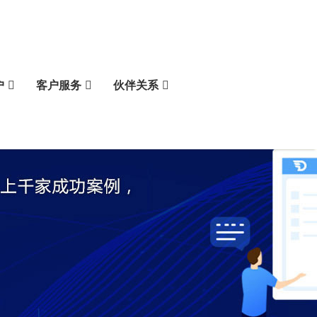
户
客户服务
伙伴关系