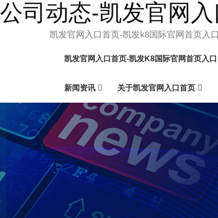
公司动态-凯发官网入
凯发官网入口首页-凯发k8国际官网首页入
凯发官网入口首页-凯发K8国际官网首页入口
新闻资讯
关于凯发官网入口首页