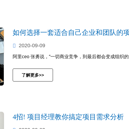
如何选择一套适合自己企业和团队的
2020-09-09
阿里ceo 张勇说，“一切商业竞争，到最后都会变成组织的
了解更多>>
4招! 项目经理教你搞定项目需求分析