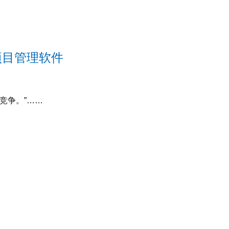
项目管理软件
竞争。”……