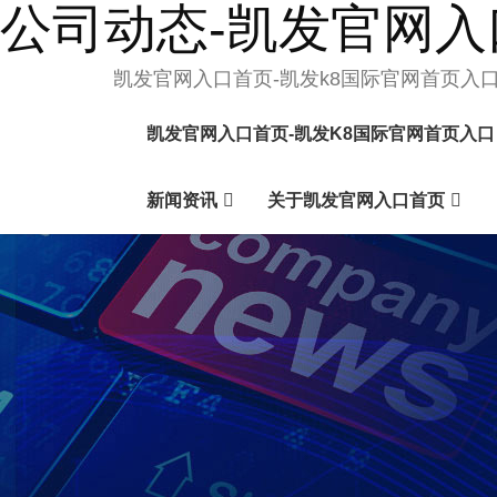
公司动态-凯发官网入
凯发官网入口首页-凯发k8国际官网首页入
凯发官网入口首页-凯发K8国际官网首页入口
新闻资讯
关于凯发官网入口首页