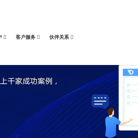
户
客户服务
伙伴关系