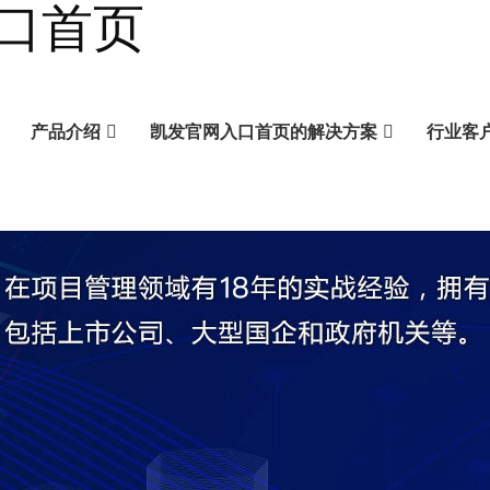
口首页
口
产品介绍
凯发官网入口首页的解决方案
行业客