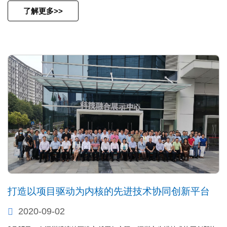
了解更多>>
打造以项目驱动为内核的先进技术协同创新平台
2020-09-02