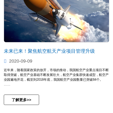
未来已来！聚焦航空航天产业项目管理升级
2020-09-09
近年来，随着国家政策的放开，市场的推动，我国航空产业重点项目不断
取得突破，航空产业基础不断发展壮大，航空产业集群快速成型，航空产
业园遍地开花，截至到2018年底，我国航空产业园数量已突破84个。
……
了解更多>>