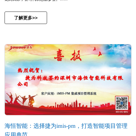
了解更多>>
海恒智能：选择捷为imis-pm，打造智能项目管理
应用典范