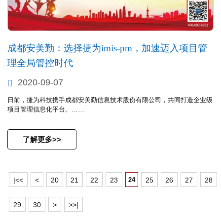
成都安美勤：选择捷为imis-pm，加速迈入项目管
理全局管控时代
2020-09-07
日前，捷为科技携手成都安美勤信息技术股份有限公司，共同打造企业级
项目管理信息化平台。……
了解更多>>
|<<
<
20
21
22
23
25
26
27
28
24
29
30
>
>>|