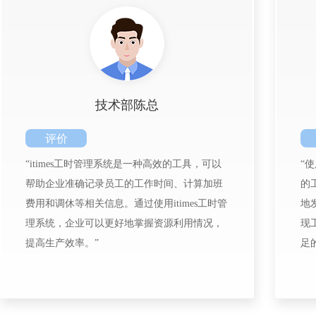
技术部陈总
评价
“itimes工时管理系统是一种高效的工具，可以
“
帮助企业准确记录员工的工作时间、计算加班
的
费用和调休等相关信息。通过使用itimes工时管
地
理系统，企业可以更好地掌握资源利用情况，
现
提高生产效率。”
足