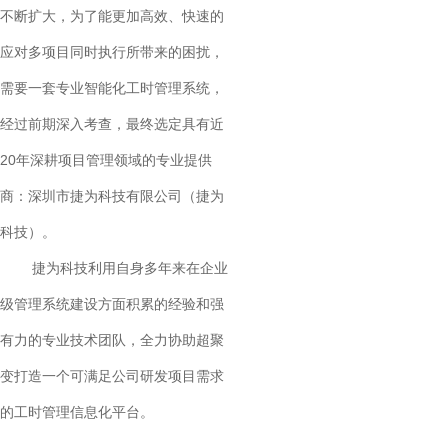
不断扩大，为了能更加高效、快速的
应对多项目同时执行所带来的困扰，
需要一套专业智能化工时管理系统，
经过前期深入考查，最终选定具有近
20年深耕项目管理领域的专业提供
商：深圳市捷为科技有限公司（捷为
科技）。
捷为科技利用自身多年来在企业
级管理系统建设方面积累的经验和强
有力的专业技术团队，全力协助超聚
变打造一个可满足公司研发项目需求
的工时管理信息化平台。