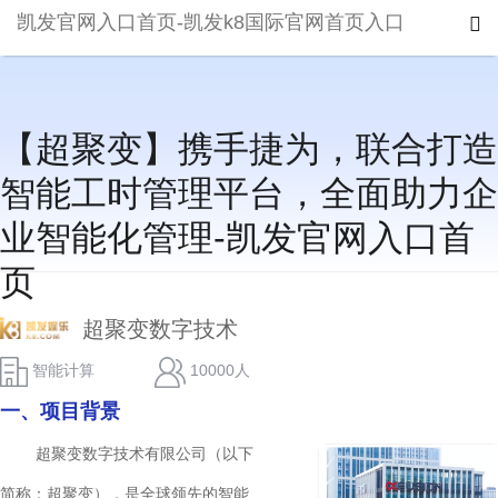
凯发官网入口首页-凯发k8国际官网首页入口
【超聚变】携手捷为，联合打造
智能工时管理平台，全面助力企
业智能化管理-凯发官网入口首
页
超聚变数字技术
智能计算
10000人
一、项目背景
超聚变数字技术有限公司（以下
简称：超聚变），是全球领先的智能