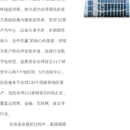
终端提供商，致力成为全球领先的算
力基础设施与服务提供者。坚持“以客
户为中心，以奋斗者为本，长期艰苦
奋斗，合作共赢”的核心价值观，持续
为客户和伙伴创造价值，加速行业数
字化转型。超聚变在全球设立11个研
究中心和7个地区部、5大供应中心，
目前服务于全球130个国家和地区客
户，包括全球211家财富500强企业，
覆盖运营商、金融、互联网、政企等
行业。
在快速发展的过程中，集团规模